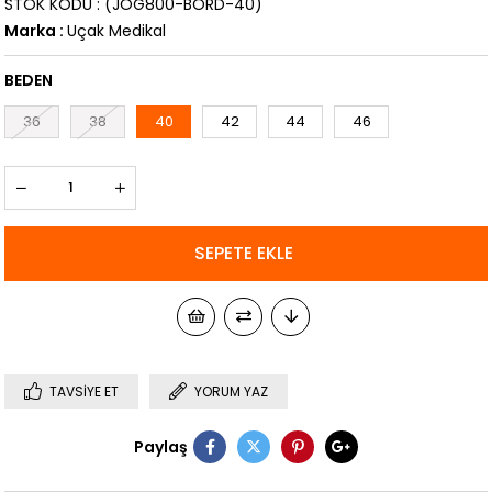
STOK KODU
(JOG800-BORD-40)
Marka
:
Uçak Medikal
BEDEN
36
38
40
42
44
46
TAVSIYE ET
YORUM YAZ
Paylaş