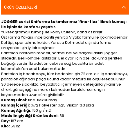
ÜRÜN ÖZELLIKLERI
JOGGER serisi üniforma takımlarımız ‘fine-flex’ likralı kumaşı
ile işinizde konforu yaşatır.
Yüksek gramajlı kumaşı ile kolay ütülenir, daha az kırışır.
Üst Forma Yakası, ince bantlı yeni tip V yaka formu ile çok moderndir.
Kol tipi, spor takma koldur. Yarasa Kol model dışında forma
arayanlar için iyi bir seçimdir.
Pantolon Pantolon modeli, normal bel ve paçası lastikli jogger
stildedir. Beli komple lastiklidir. Bel ayarı için özel dokuma şeritten
bağcığı vardır. İki adet ön cebi ve sağ bacakta bir adet
kalem/telefon cebi bulunmaktadır.
Pantolon iç bacak boyu, tüm bedenler için 72 cm. dir. İç bacak boyu,
pantolon ağından paça ucuna kadar mezura ile ölçülerek bulunur.
30 derece sıcaklıkta, beyazlatıcı içermeyen deterjanla yıkanır ve
direkt güneş ışığına maruz kalmadan kurutulursa rengini
kaybetmeden uzun süre giyilebilir.
Kumaş Cinsi:
fine-flex kumaş
Kumaş İçeriği:
%72 Polyester %25 Viskon %3 Likra
Kumaş Ağırlığı:
150 gr/m2
Modelin giydiği ürün bedeni:
36
Boy:
167 cm
Kilo:
53 kg