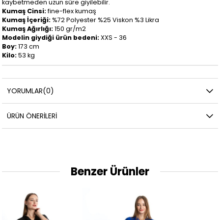
kaybetmeden uzun süre giyilebilir.
Kumaş Cinsi:
fine-flex kumaş
Kumaş İçeriği:
%72 Polyester %25 Viskon %3 Likra
Kumaş Ağırlığı:
150 gr/m2
Modelin giydiği ürün bedeni:
XXS - 36
Boy:
173 cm
Kilo:
53 kg
YORUMLAR
(0)
ÜRÜN ÖNERILERI
Benzer Ürünler