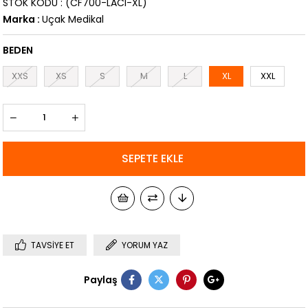
STOK KODU
(CF700-LACI-XL)
Marka
:
Uçak Medikal
BEDEN
XXS
XS
S
M
L
XL
XXL
TAVSIYE ET
YORUM YAZ
Paylaş