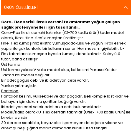
ÜRÜN ÖZELLIKLERI
Core-Flex serisi likralı cerrahi takımlarımız yoğun çalışan
sağlık profesyonelleri için tasarlandı…
Core-Flex likralı cerrahi takımlar (Cf-700 kodlu ürün) kadın modeli
olarak, likralı ‘fine-flex’ kumaştan üretilmiştir.
Fine-Flex kumaşımız ekstra yumuşak dokusu ve yoğun likralı esnek
yapısı ile çok konforlu bir kullanım sunar. Her mevsim giyilebilir. U-
Flex takımların kumaşına kıyasla kumaşı daha kalındır. Kolay ütü
tutar, daha az kırışır.
Üst Forma
Üst forma yakası V yaka model olup, kol kesimi Yarasa Koldur.
Takma kol model değildir.
Bir adet göğüs cebi ve iki adet yan cebi vardır.
Yanları yırtmaçlıdır.
Pantolon
Pantolon kesimi, yüksek bel ve dar paçadır. Beli komple lastiklidir ve
bel ayarı için dokuma şeritten bağcığı vardır.
İki adet yan cebi ve bir adet arka cebi bulunmaktadır.
Model/Kalıp olarak U-Flex cerrrahi takımlar (Uflex-700 kodlu ürün) ile
birebir aynıdır.
30 derece sıcaklıkta, beyazlatıcı içermeyen deterjanla yıkanır ve
direkt güneş ışığına maruz kalmadan kurutulursa rengini