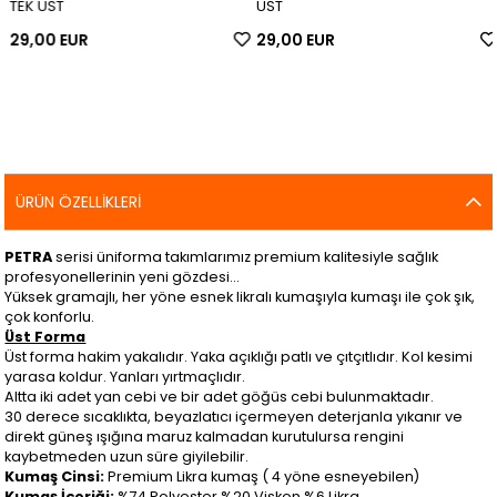
TEK ÜST
ÜST
29,00 EUR
29,00 EUR
ÜRÜN ÖZELLIKLERI
PETRA
serisi üniforma takımlarımız premium kalitesiyle sağlık
profesyonellerinin yeni gözdesi…
Yüksek gramajlı, her yöne esnek likralı kumaşıyla kumaşı ile çok şık,
çok konforlu.
Üst Forma
Üst forma hakim yakalıdır. Yaka açıklığı patlı ve çıtçıtlıdır. Kol kesimi
yarasa koldur. Yanları yırtmaçlıdır.
Altta iki adet yan cebi ve bir adet göğüs cebi bulunmaktadır.
30 derece sıcaklıkta, beyazlatıcı içermeyen deterjanla yıkanır ve
direkt güneş ışığına maruz kalmadan kurutulursa rengini
kaybetmeden uzun süre giyilebilir.
Kumaş Cinsi:
Premium Likra kumaş ( 4 yöne esneyebilen)
Kumaş İçeriği:
%74 Polyester %20 Viskon %6 Likra