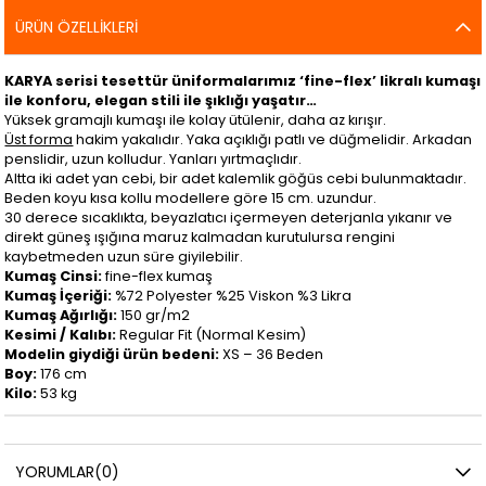
ÜRÜN ÖZELLIKLERI
KARYA serisi tesettür üniformalarımız ‘fine-flex’ likralı kumaşı
ile konforu, elegan stili ile şıklığı yaşatır…
Yüksek gramajlı kumaşı ile kolay ütülenir, daha az kırışır.
Üst forma
hakim yakalıdır. Yaka açıklığı patlı ve düğmelidir. Arkadan
penslidir, uzun kolludur. Yanları yırtmaçlıdır.
Altta iki adet yan cebi, bir adet kalemlik göğüs cebi bulunmaktadır.
Beden koyu kısa kollu modellere göre 15 cm. uzundur.
30 derece sıcaklıkta, beyazlatıcı içermeyen deterjanla yıkanır ve
direkt güneş ışığına maruz kalmadan kurutulursa rengini
kaybetmeden uzun süre giyilebilir.
Kumaş Cinsi:
fine-flex kumaş
Kumaş İçeriği:
%72 Polyester %25 Viskon %3 Likra
Kumaş Ağırlığı:
150 gr/m2
Kesimi / Kalıbı:
Regular Fit (Normal Kesim)
Modelin giydiği ürün bedeni:
XS – 36 Beden
Boy:
176 cm
Kilo:
53 kg
YORUMLAR
(0)