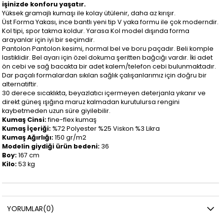
işinizde konforu yaşatır.
Yüksek gramajlı kumaşı ile kolay ütülenir, daha az kırışır.
Üst Forma Yakası, ince bantlı yeni tip V yaka formu ile çok moderndir.
Kol tipi, spor takma koldur. Yarasa Kol model dışında forma
arayanlar için iyi bir seçimdir.
Pantolon Pantolon kesimi, normal bel ve boru paçadır. Beli komple
lastiklidir. Bel ayarı için özel dokuma şeritten bağcığı vardır. İki adet
ön cebi ve sağ bacakta bir adet kalem/telefon cebi bulunmaktadır.
Dar paçalı formalardan sıkılan sağlık çalışanlarımız için doğru bir
alternatiftir.
30 derece sıcaklıkta, beyazlatıcı içermeyen deterjanla yıkanır ve
direkt güneş ışığına maruz kalmadan kurutulursa rengini
kaybetmeden uzun süre giyilebilir.
Kumaş Cinsi:
fine-flex kumaş
Kumaş İçeriği:
%72 Polyester %25 Viskon %3 Likra
Kumaş Ağırlığı:
150 gr/m2
Modelin giydiği ürün bedeni:
36
Boy:
167 cm
Kilo:
53 kg
YORUMLAR
(0)