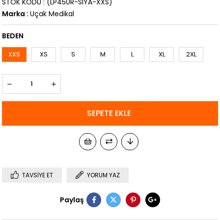
STOK KODU
(LP450R-SIYA-XXS)
Marka
:
Uçak Medikal
BEDEN
XXS
XS
S
M
L
XL
2XL
TAVSIYE ET
YORUM YAZ
Paylaş