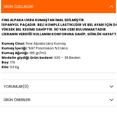
ÜRÜN ÖZELLIKLERI
FINE ALPAKA LİKRA KUMAŞTAN İMAL EDİLMİŞTİR.
İSPANYOL PAÇADIR. BELİ KOMPLE LASTİKLİDİR VE BEL AYARI İÇİN 
YÜKSEK BEL KESİME SAHİPTİR. İKİ YAN CEBİ BULUNMAKTADIR.
LİKRANIN VERDİĞİ KULLANIM KONFORUNA SAHİP, GÜNLÜK HAYATT
Kumaş Cinsi:
Fine Alpaka Likra Kumaş
Kumaş İçeriği:
%97 PolyViskon %3 Likra
Kumaş Ağırlığı:
195 gr/m2
Modelin giydiği ürün bedeni:
XXS – 36 Beden
Boy:
176
Kilo:
53 kg
YORUMLAR
(0)
ÜRÜN ÖNERILERI