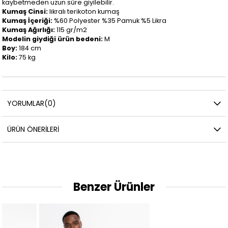
kaybetmeden uzun süre giyilebilir.
Kumaş Cinsi:
likralı terikoton kumaş
Kumaş İçeriği:
%60 Polyester %35 Pamuk %5 Likra
Kumaş Ağırlığı:
115 gr/m2
Modelin giydiği ürün bedeni:
M
Boy:
184 cm
Kilo:
75 kg
YORUMLAR
(0)
ÜRÜN ÖNERILERI
Benzer Ürünler