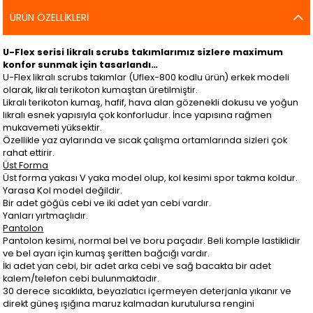
ÜRÜN ÖZELLIKLERI
U-Flex serisi likralı scrubs takımlarımız sizlere maximum
konfor sunmak için tasarlandı…
U-Flex likralı scrubs takımlar (Uflex-800 kodlu ürün) erkek modeli
olarak, likralı terikoton kumaştan üretilmiştir.
Likralı terikoton kumaş, hafif, hava alan gözenekli dokusu ve yoğun
likralı esnek yapısıyla çok konforludur. İnce yapısına rağmen
mukavemeti yüksektir.
Özellikle yaz aylarında ve sıcak çalışma ortamlarında sizleri çok
rahat ettirir.
Üst Forma
Üst forma yakası V yaka model olup, kol kesimi spor takma koldur.
Yarasa Kol model değildir.
Bir adet göğüs cebi ve iki adet yan cebi vardır.
Yanları yırtmaçlıdır.
Pantolon
Pantolon kesimi, normal bel ve boru paçadır. Beli komple lastiklidir
ve bel ayarı için kumaş şeritten bağcığı vardır.
İki adet yan cebi, bir adet arka cebi ve sağ bacakta bir adet
kalem/telefon cebi bulunmaktadır.
30 derece sıcaklıkta, beyazlatıcı içermeyen deterjanla yıkanır ve
direkt güneş ışığına maruz kalmadan kurutulursa rengini