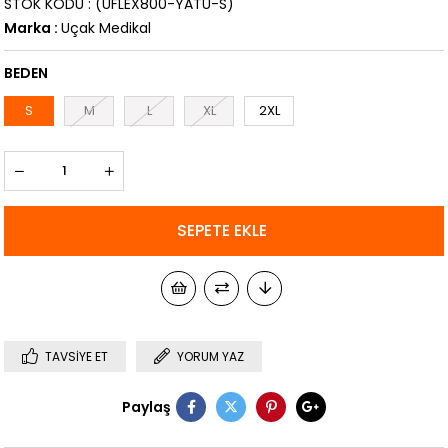
STOK KODU
(UFLEX800-YATU-S)
Marka
:
Uçak Medikal
BEDEN
S
M
L
XL
2XL
TAVSIYE ET
YORUM YAZ
Paylaş