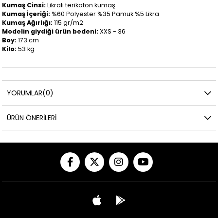
Kumaş Cinsi:
Likralı terikoton kumaş
Kumaş İçeriği:
%60 Polyester %35 Pamuk %5 Likra
Kumaş Ağırlığı:
115 gr/m2
Modelin giydiği ürün bedeni:
XXS - 36
Boy:
173 cm
Kilo:
53 kg
YORUMLAR
(0)
ÜRÜN ÖNERILERI