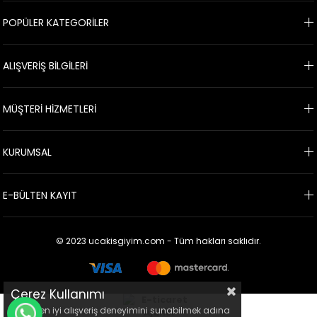
POPÜLER KATEGORİLER
ALIŞVERİŞ BİLGİLERİ
MÜŞTERİ HİZMETLERİ
KURUMSAL
E-BÜLTEN KAYIT
© 2023 ucakisgiyim.com - Tüm hakları saklıdır.
Çerez Kullanımı
Sizlere en iyi alışveriş deneyimini sunabilmek adına
WHATSAPP İLE BİLGİ AL