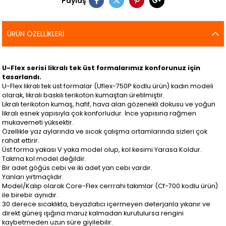
Paylaş
ÜRÜN ÖZELLIKLERI
U-Flex serisi likralı tek üst formalarımız konforunuz için
tasarlandı.
U-Flex likralı tek üst formalar (Uflex-750P kodlu ürün) kadın modeli
olarak, likralı baskılı terikoton kumaştan üretilmiştir.
Likralı terikoton kumaş, hafif, hava alan gözenekli dokusu ve yoğun
likralı esnek yapısıyla çok konforludur. İnce yapısına rağmen
mukavemeti yüksektir.
Özellikle yaz aylarında ve sıcak çalışma ortamlarında sizleri çok
rahat ettirir.
Üst forma yakası V yaka model olup, kol kesimi Yarasa Koldur.
Takma kol model değildir.
Bir adet göğüs cebi ve iki adet yan cebi vardır.
Yanları yırtmaçlıdır.
Model/Kalıp olarak Core-Flex cerrrahi takımlar (Cf-700 kodlu ürün)
ile birebir aynıdır.
30 derece sıcaklıkta, beyazlatıcı içermeyen deterjanla yıkanır ve
direkt güneş ışığına maruz kalmadan kurutulursa rengini
kaybetmeden uzun süre giyilebilir.