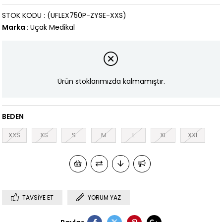
STOK KODU
(UFLEX750P-ZYSE-XXS)
Marka
:
Uçak Medikal
Ürün stoklarımızda kalmamıştır.
BEDEN
XXS
XS
S
M
L
XL
XXL
TAVSIYE ET
YORUM YAZ