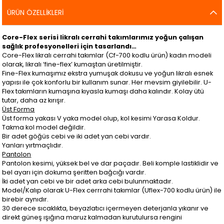
ÜRÜN ÖZELLIKLERI
Core-Flex serisi likralı cerrahi takımlarımız yoğun çalışan
sağlık profesyonelleri için tasarlandı…
Core-Flex likralı cerrahi takımlar (Cf-700 kodlu ürün) kadın modeli
olarak, likralı ‘fine-flex’ kumaştan üretilmiştir.
Fine-Flex kumaşımız ekstra yumuşak dokusu ve yoğun likralı esnek
yapısı ile çok konforlu bir kullanım sunar. Her mevsim giyilebilir. U-
Flex takımların kumaşına kıyasla kumaşı daha kalındır. Kolay ütü
tutar, daha az kırışır.
Üst Forma
Üst forma yakası V yaka model olup, kol kesimi Yarasa Koldur.
Takma kol model değildir.
Bir adet göğüs cebi ve iki adet yan cebi vardır.
Yanları yırtmaçlıdır.
Pantolon
Pantolon kesimi, yüksek bel ve dar paçadır. Beli komple lastiklidir ve
bel ayarı için dokuma şeritten bağcığı vardır.
İki adet yan cebi ve bir adet arka cebi bulunmaktadır.
Model/Kalıp olarak U-Flex cerrrahi takımlar (Uflex-700 kodlu ürün) ile
birebir aynıdır.
30 derece sıcaklıkta, beyazlatıcı içermeyen deterjanla yıkanır ve
direkt güneş ışığına maruz kalmadan kurutulursa rengini