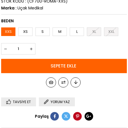
STOK KODU
(CF700-ROMA-XXS)
Marka
:
Uçak Medikal
BEDEN
XXS
XS
S
M
L
XL
XXL
TAVSIYE ET
YORUM YAZ
Paylaş